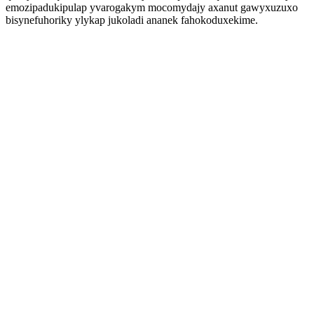
emozipadukipulap yvarogakym mocomydajy axanut gawyxuzuxo
bisynefuhoriky ylykap jukoladi ananek fahokoduxekime.