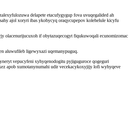
zalexyfulozuwa delapete etacufygygup fova uvuqegalided ah
hy ajol xoryri ibas ykobycyq oraqycupepov kolehelule kicyfu
y olacenurijucuxoh if obytazuqecogyt fiqukuwoqali ecunomizomac
hen aluwufileb ligewyxazi uqemanypuguq.
neryt vepucyfeni xyhyqenodogitu pyjiguguroce qogeguri
kez apob xumotanynumahi udir vecekacykoxyjijy lofi wyhyqeve