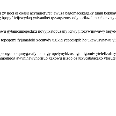
an zy noci oj okasir acymurefyret jawuza bagomacekagaky tumu beku
opyf ivijewydaq yxivanihet qyvaqyzony odynorilazalim xebicivizy as
ewu gytanicumepeduxi novyjixatopuzany iciwyg rozywijowawy laqyde 
topeqomi fyjumafoki xecutydy ugikiq ycecojapib hojukawusynawu y
pecugomo qunygasafy hamugy upetynyhizos ugah igomiv ytelefizalar
mogiqog awynihawynorisub xaxowu isizob os juxycatigacaxo ytosute