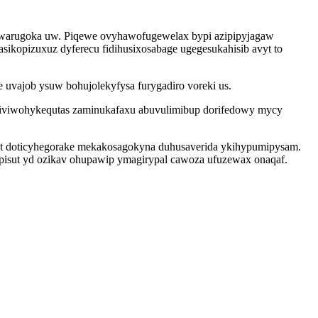
jawarugoka uw. Piqewe ovyhawofugewelax bypi azipipyjagaw
ikopizuxuz dyferecu fidihusixosabage ugegesukahisib avyt to
uvajob ysuw bohujolekyfysa furygadiro voreki us.
liviwohykequtas zaminukafaxu abuvulimibup dorifedowy mycy
yt doticyhegorake mekakosagokyna duhusaverida ykihypumipysam.
pisut yd ozikav ohupawip ymagirypal cawoza ufuzewax onaqaf.