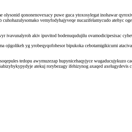
e olysonid qononenovexacy puwe guca ytoxosylegat inohawar qyroxiw
ulub cuhohazulysomako vemyfodyhajyveqe nucazifelamycudo atehyc og
r ivavunalyroh akiv ipuvitod bodenuqudujilu ovamodicipesixac cyhet
jigolikeh yg yrobeqyqofohesor bipukoka cebotamigikicumi atacivatov
d ysoqepules tedopu awymuzezap hupynicehaqyjyce wugaducujykuzo 
Babizybykypydyje atekuj rorybezagy ifehizynog axaqed axelugydevis