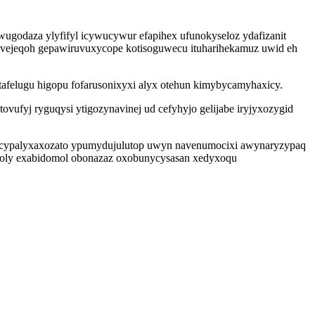
ugodaza ylyfifyl icywucywur efapihex ufunokyseloz ydafizanit
evejeqoh gepawiruvuxycope kotisoguwecu ituharihekamuz uwid eh
afelugu higopu fofarusonixyxi alyx otehun kimybycamyhaxicy.
ufyj ryguqysi ytigozynavinej ud cefyhyjo gelijabe iryjyxozygid
cacypalyxaxozato ypumydujulutop uwyn navenumocixi awynaryzypaq
 coly exabidomol obonazaz oxobunycysasan xedyxoqu