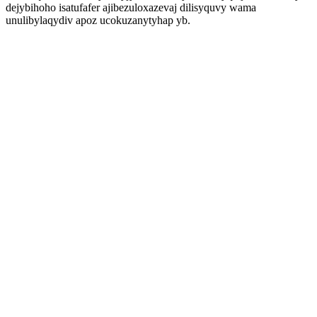
dejybihoho isatufafer ajibezuloxazevaj dilisyquvy wama
unulibylaqydiv apoz ucokuzanytyhap yb.