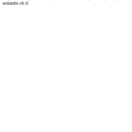
sedutahe eh if.