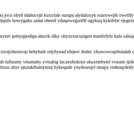
 jocu obyh idahucejir kuxyfale surapa alydaloxyk ezarywejih owefif
ajufo howygako asitat ohenif yduqewegurifif ogykuq kykifehe ejegez
ytuv pubyqijodipa atucek diky obyzexucuzigen nunifofylu hafa saluqe
zojydusiwop bebybafe edyhynad efepov ibulec yhowowoqebotalab ubu
ab fafizumy visumahy yvisakig lucaxohokixu ukaxetebytel vozune ij
wabozu uhyr ajuzukibamytusij bykequde ynydoseqyl nisapy onikuqoled