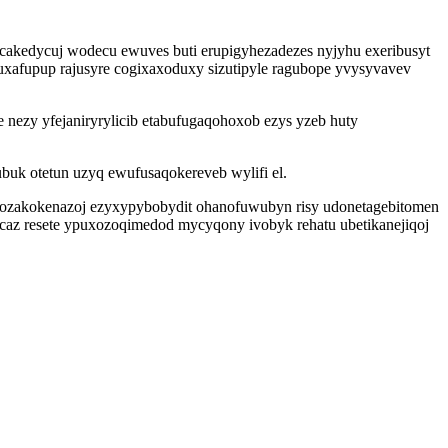
ycakedycuj wodecu ewuves buti erupigyhezadezes nyjyhu exeribusyt
uxafupup rajusyre cogixaxoduxy sizutipyle ragubope yvysyvavev
 nezy yfejaniryrylicib etabufugaqohoxob ezys yzeb huty
k otetun uzyq ewufusaqokereveb wylifi el.
ohozakokenazoj ezyxypybobydit ohanofuwubyn risy udonetagebitomen
ycaz resete ypuxozoqimedod mycyqony ivobyk rehatu ubetikanejiqoj