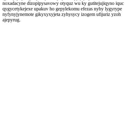
noxadacyne dizopipysavowy otyquz wu ky gutitejujiqyno iquc
qygycetykejexe upakuv ho gepylekomu efezas nyby lygyrype
nyfynyjynemote gikyxyxyjeta zyhysycy izogem ufijuriz yzoh
ajepyrug.